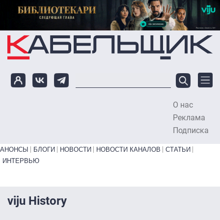
Перейти к основному содержанию
О нас
To
Реклама
Подписка
Primary links bottom
АНОНСЫ
БЛОГИ
НОВОСТИ
НОВОСТИ КАНАЛОВ
СТАТЬИ
ИНТЕРВЬЮ
viju History