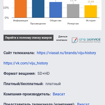
13.76
13.76
12.64
12.64
10%
0%
Информация
Общество
История
Просвещение
Репортаж
Данные
Перейти к полному списку жанров
компании
Сайт телеканала
https://viasat.ru/brands/viju-history
https://vk.com/viju_history
Формат вещания
SD+HD
Платный/бесплатный
платный
Компания-производитель
Виасат
Представитель телеканала (компания)
Виасат