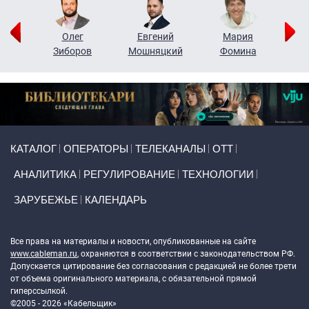
рий
Олег
Евгений
Мария
н
Зиборов
Мошняцкий
Фомина
Primary links
КАТАЛОГ
ОПЕРАТОРЫ
ТЕЛЕКАНАЛЫ
ОТТ
АНАЛИТИКА
РЕГУЛИРОВАНИЕ
ТЕХНОЛОГИИ
ЗАРУБЕЖЬЕ
КАЛЕНДАРЬ
Token Block
Все права на материалы и новости, опубликованные на сайте
www.cableman.ru
, охраняются в соответствии с законодательством РФ.
Допускается цитирование без согласования с редакцией не более трети
от объема оригинального материала, с обязательной прямой
гиперссылкой.
©2005 - 2026 «Кабельщик»