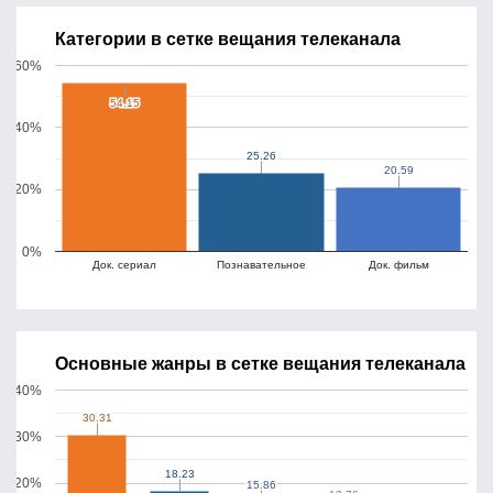
Категории в сетке вещания телеканала
60%
54.15
54.15
40%
25.26
25.26
20.59
20.59
20%
0%
Док. сериал
Познавательное
Док. фильм
Основные жанры в сетке вещания телеканала
40%
30.31
30.31
30%
18.23
18.23
20%
15.86
15.86