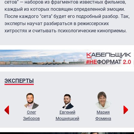
сетов" — наборов из фрагментов известных фильмов,
каждый из которых посвящен определенной эмоции.
После каждого "сета" будет его подробный разбор. Так,
эксперты научат разбираться в режиссерских
хитростях и считывать психологические киноприемы.
ЭКСПЕРТЫ
рий
Олег
Евгений
Мария
н
Зиборов
Мошняцкий
Фомина