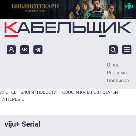
Перейти к основному содержанию
О нас
To
Реклама
Подписка
Primary links bottom
АНОНСЫ
БЛОГИ
НОВОСТИ
НОВОСТИ КАНАЛОВ
СТАТЬИ
ИНТЕРВЬЮ
viju+ Serial