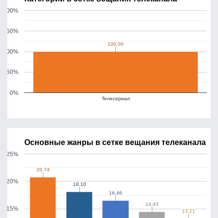
200%
150%
100.00
100.00
100%
50%
0%
Телесериал
Основные жанры в сетке вещания телеканала
25%
20.74
20.74
20%
18.10
18.10
16.46
16.46
14.43
14.43
15%
13.21
13.21