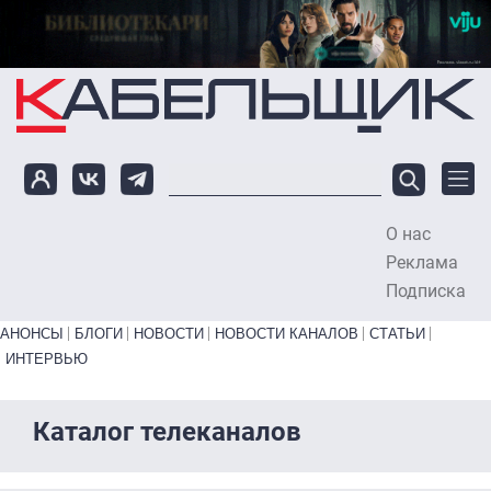
Перейти к основному содержанию
О нас
To
Реклама
Подписка
Primary links bottom
АНОНСЫ
БЛОГИ
НОВОСТИ
НОВОСТИ КАНАЛОВ
СТАТЬИ
ИНТЕРВЬЮ
Каталог телеканалов