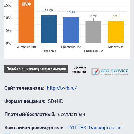
17.66
17.66
15%
11.08
11.08
10.35
10.35
8.77
8.77
8.71
8.71
10%
5%
0%
Информация
Просвещение
Аналитика
Репортаж
Развлечения
Данные
Перейти к полному списку жанров
компании
Сайт телеканала
http://tv-rb.ru/
Формат вещания
SD+HD
Платный/бесплатный
бесплатный
Компания-производитель
ГУП ТРК "Башкортостан"