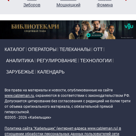
н
Зиборов
Мошняцкий
Фомина
Primary links
КАТАЛОГ
ОПЕРАТОРЫ
ТЕЛЕКАНАЛЫ
ОТТ
АНАЛИТИКА
РЕГУЛИРОВАНИЕ
ТЕХНОЛОГИИ
ЗАРУБЕЖЬЕ
КАЛЕНДАРЬ
Token Block
Все права на материалы и новости, опубликованные на сайте
www.cableman.ru
, охраняются в соответствии с законодательством РФ.
Допускается цитирование без согласования с редакцией не более трети
от объема оригинального материала, с обязательной прямой
гиперссылкой.
©2005 - 2026 «Кабельщик»
Политика сайта "Кабельщик" (интернет-адреса
www.cableman.ru
) в
отношении обработки персональных данных пользователей сети