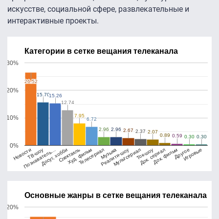
искусстве, социальной сфере, развлекательные и
интерактивные проекты.
Категории в сетке вещания телеканала
30%
26.52
26.52
20%
15.70
15.70
15.26
15.26
12.74
12.74
7.95
7.95
10%
6.72
6.72
2.96
2.96
2.96
2.96
2.67
2.67
2.37
2.37
2.07
2.07
0.89
0.89
0.59
0.59
0.30
0.30
0.30
0.30
0%
Досуг, хобби
Игровые
Ток-шоу
Телесериал
Познаватель…
Другое
Мультсериал
Худ. фильм
ТВ-шоу
Док. фильм
Реалити-шоу
Спектакль
Новости
Док. сериал
Музыка
Основные жанры в сетке вещания телеканала
20%