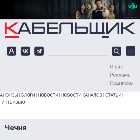
Перейти к основному содержанию
О нас
To
Реклама
Подписка
Primary links bottom
АНОНСЫ
БЛОГИ
НОВОСТИ
НОВОСТИ КАНАЛОВ
СТАТЬИ
ИНТЕРВЬЮ
Чечня