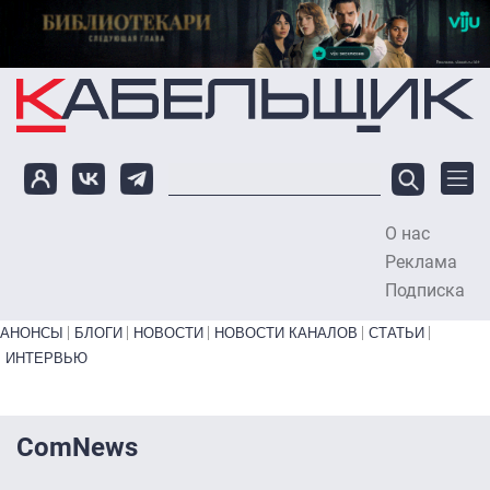
Перейти к основному содержанию
О нас
To
Реклама
Подписка
Primary links bottom
АНОНСЫ
БЛОГИ
НОВОСТИ
НОВОСТИ КАНАЛОВ
СТАТЬИ
ИНТЕРВЬЮ
ComNews