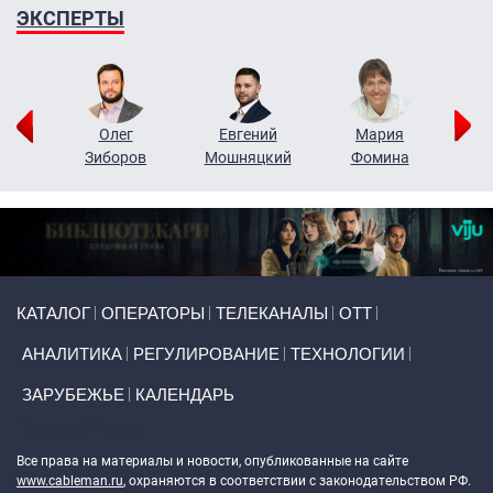
ЭКСПЕРТЫ
рий
Олег
Евгений
Мария
н
Зиборов
Мошняцкий
Фомина
Primary links
КАТАЛОГ
ОПЕРАТОРЫ
ТЕЛЕКАНАЛЫ
ОТТ
АНАЛИТИКА
РЕГУЛИРОВАНИЕ
ТЕХНОЛОГИИ
ЗАРУБЕЖЬЕ
КАЛЕНДАРЬ
Token Block
Все права на материалы и новости, опубликованные на сайте
www.cableman.ru
, охраняются в соответствии с законодательством РФ.