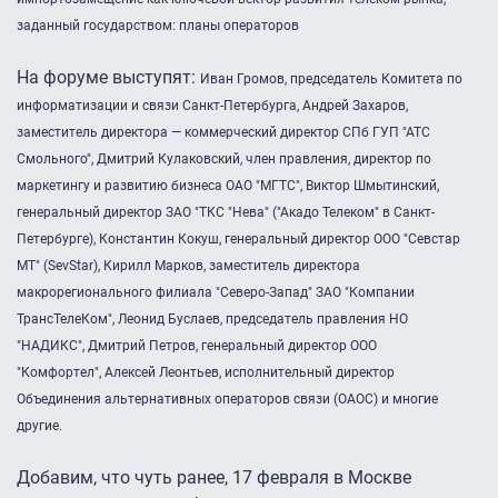
заданный государством: планы операторов
На форуме выступят:
Иван Громов, председатель Комитета по
информатизации и связи Санкт-Петербурга,
Андрей Захаров,
заместитель директора — коммерческий директор СПб ГУП "АТС
Смольного",
Дмитрий Кулаковский, член правления, директор по
маркетингу и развитию бизнеса ОАО "МГТС",
Виктор Шмытинский,
генеральный директор ЗАО "ТКС "Нева" ("Акадо Телеком" в Санкт-
Петербурге),
Константин Кокуш, генеральный директор ООО "Севстар
МТ" (SevStar),
Кирилл Марков, заместитель директора
макрорегионального филиала "Северо-Запад" ЗАО "Компании
ТрансТелеКом",
Леонид Буслаев, председатель правления НО
"НАДИКС",
Дмитрий Петров, генеральный директор ООО
"Комфортел",
Алексей Леонтьев, исполнительный директор
Объединения альтернативных операторов связи (ОАОС) и многие
другие.
Добавим, что чуть ранее, 17 февраля в Москве