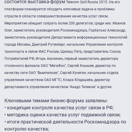
состоится выставка-форум
Telecom QoS Russia 2015. На его
платформе
планируется обсудить ключевые задачи и проблемы
отрасли в области совершенствования качества услуг связи.
Мероприятие обещает собрать более 200 делегатов, среди них:
Иванов
Олег, заместитель руководителя Роскомнадзора,
Горбатько Александр,
заместитель руководителя Департамента информационных технологий
города Москвы,
Дмитрий Рутенберг, начальник Управления контроля
транспорта и связи ФАС России,
Щелищ Петр, представитель Союза
Потребителей РФ,
Игорь Акулинин, первый заместитель директора
столичного филиала ОАО "МегаФон",
Cергей Кнышев, директор по
качеству сети ОАО "Вымпелком",
Сергей Кунегин, начальник отдела
управления качеством ОАО МГТС,
Клара Юлдашева, директор
департамента управления качеством "Акадо Телеком" и другие.
Ключевыми темами бизнес-форума заявлены:
• концепция контроля качества услуг связи в РФ;
• методика оценки качества услуг подвижной связи;
• итоги практической деятельности Роскомнадзора по
контролю качества;