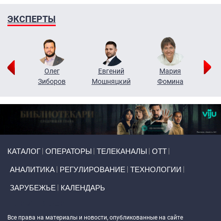
ЭКСПЕРТЫ
рий
Олег
Евгений
Мария
н
Зиборов
Мошняцкий
Фомина
Primary links
КАТАЛОГ
ОПЕРАТОРЫ
ТЕЛЕКАНАЛЫ
ОТТ
АНАЛИТИКА
РЕГУЛИРОВАНИЕ
ТЕХНОЛОГИИ
ЗАРУБЕЖЬЕ
КАЛЕНДАРЬ
Token Block
Все права на материалы и новости, опубликованные на сайте