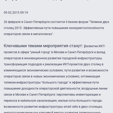
09.02.2015 09:19
26 февраля в Санкт-Петербурге состоится II бизнес-форум "Телеком двух
столиц 2015. Эффективные пути повышения конкурентоспособности
операторов связи в мегаполисах".
Ключевыми темами мероприятия станут: р
азвитие ИКТ-
проектов в сфере "умный город" в Москве и Санкт-Петербурге и вклад
операторов в инновационное развитие городской инфраструктуры;
тр
ансформация подходов к реализации ИКТ-проектов двух столиц в
изменяющихся экономических условиях; п
ути развития и возможности
операторов связи в новых экономических условиях; о
птимизация
телеком-инфраструктуры "большого города" и эффективные пути
повышения доходности операторской деятельности; в
оздушные линии
связи в Москве и Санкт-Петербурге: перспективы инвентаризции и
переноса в кабельную канализацию; м
алые соты большого города:
возможности развития инфраструктуры small cells в двух столицах;
и
мпортозамещение как ключевой вектор развития телеком-рынка,