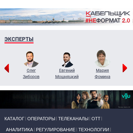
ЭКСПЕРТЫ
рий
Олег
Евгений
Мария
н
Зиборов
Мошняцкий
Фомина
Primary links
КАТАЛОГ
ОПЕРАТОРЫ
ТЕЛЕКАНАЛЫ
ОТТ
АНАЛИТИКА
РЕГУЛИРОВАНИЕ
ТЕХНОЛОГИИ