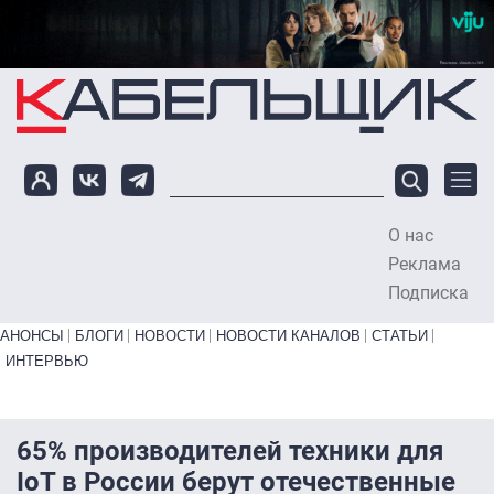
Перейти к основному содержанию
О нас
To
Реклама
Подписка
Primary links bottom
АНОНСЫ
БЛОГИ
НОВОСТИ
НОВОСТИ КАНАЛОВ
СТАТЬИ
ИНТЕРВЬЮ
65% производителей техники для
IoT в России берут отечественные