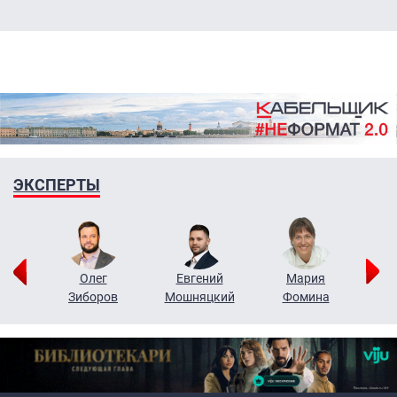
ЭКСПЕРТЫ
рий
Олег
Евгений
Мария
н
Зиборов
Мошняцкий
Фомина