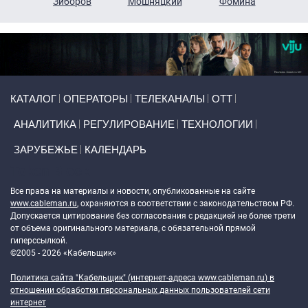
н
Зиборов
Мошняцкий
Фомина
Primary links
КАТАЛОГ
ОПЕРАТОРЫ
ТЕЛЕКАНАЛЫ
ОТТ
АНАЛИТИКА
РЕГУЛИРОВАНИЕ
ТЕХНОЛОГИИ
ЗАРУБЕЖЬЕ
КАЛЕНДАРЬ
Token Block
Все права на материалы и новости, опубликованные на сайте
www.cableman.ru
, охраняются в соответствии с законодательством РФ.
Допускается цитирование без согласования с редакцией не более трети
от объема оригинального материала, с обязательной прямой
гиперссылкой.
©2005 - 2026 «Кабельщик»
Политика сайта "Кабельщик" (интернет-адреса
www.cableman.ru
) в
отношении обработки персональных данных пользователей сети
интернет