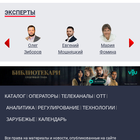
ЭКСПЕРТЫ
рий
Олег
Евгений
Мария
н
Зиборов
Мошняцкий
Фомина
Primary links
КАТАЛОГ
ОПЕРАТОРЫ
ТЕЛЕКАНАЛЫ
ОТТ
АНАЛИТИКА
РЕГУЛИРОВАНИЕ
ТЕХНОЛОГИИ
ЗАРУБЕЖЬЕ
КАЛЕНДАРЬ
Token Block
Все права на материалы и новости, опубликованные на сайте