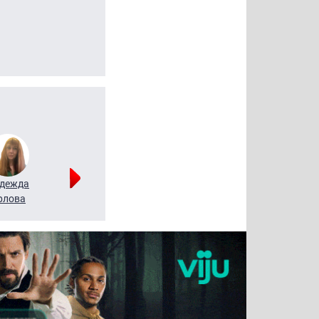
дежда
Мария
Алексей
рлова
Щербаль
Леонтьев