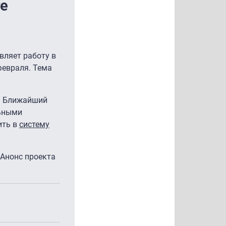
те
вляет работу в
февраля. Тема
". Ближайший
льными
ить в
систему
 Анонс проекта