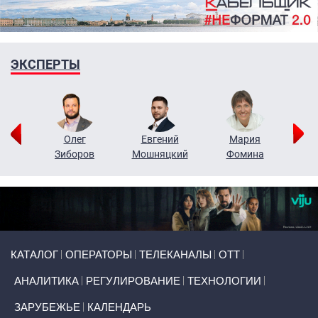
ЭКСПЕРТЫ
рий
Олег
Евгений
Мария
н
Зиборов
Мошняцкий
Фомина
Primary links
КАТАЛОГ
ОПЕРАТОРЫ
ТЕЛЕКАНАЛЫ
ОТТ
АНАЛИТИКА
РЕГУЛИРОВАНИЕ
ТЕХНОЛОГИИ
ЗАРУБЕЖЬЕ
КАЛЕНДАРЬ