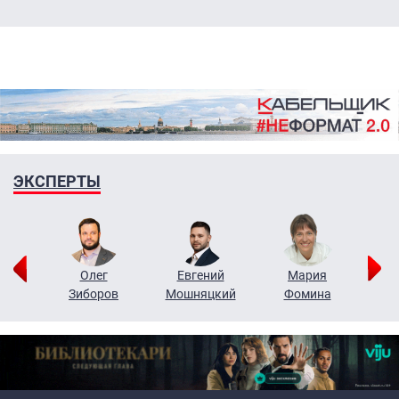
ЭКСПЕРТЫ
рий
Олег
Евгений
Мария
н
Зиборов
Мошняцкий
Фомина