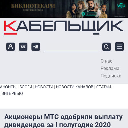
Перейти к основному содержанию
О нас
To
Реклама
Подписка
Primary links bottom
АНОНСЫ
БЛОГИ
НОВОСТИ
НОВОСТИ КАНАЛОВ
СТАТЬИ
ИНТЕРВЬЮ
Акционеры МТС одобрили выплату
дивидендов за I полугодие 2020