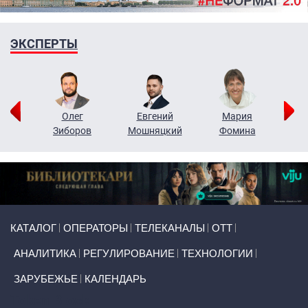
ЭКСПЕРТЫ
рий
Олег
Евгений
Мария
н
Зиборов
Мошняцкий
Фомина
Primary links
КАТАЛОГ
ОПЕРАТОРЫ
ТЕЛЕКАНАЛЫ
ОТТ
АНАЛИТИКА
РЕГУЛИРОВАНИЕ
ТЕХНОЛОГИИ
ЗАРУБЕЖЬЕ
КАЛЕНДАРЬ
Token Block