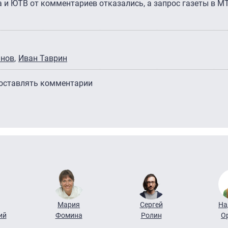
и ЮТВ от комментариев отказались, а запрос газеты в MT
анов
Иван Таврин
 оставлять комментарии
Мария
Сергей
На
ий
Фомина
Ролин
О