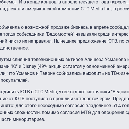
облемы.
И в конце концов, в апреле текущего года
перевел
надлежали американской компании CTC Media Inc., в росс
 объявила о возможной продаже бизнеса, в апреле
сообщало
 тогда собеседники "Ведомостей" называли среди интерес
ний никто не направлял. Нынешнее предложение ЮТВ, по 
единственное.
 путем слияния телевизионных активов Алишера Усманова 
лами "Ю" и Disney (49% акций остается у одноименной аме
ли, что Усманов и Таврин собирались выходить из ТВ-бизнес
покупателей.
единить ЮТВ с CTC Media, утверждают источники "Ведомос
ние от ЮТВ поступило в прошлый четверг вечером. Предл
принято: для этого необходимо согласие владельцев 51% г
ионных сложностей, помимо согласия MTG для одобрения с
части миноритариев.