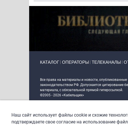
Primary links
КАТАЛОГ
ОПЕРАТОРЫ
ТЕЛЕКАНАЛЫ
О
Token Block
Все права на материалы и новости, опубликованные
законодательством РФ. Допускается цитирование без
материала, с обязательной прямой гиперссылкой.
©2005 - 2026 «Кабельщик»
Политика сайта "Кабельщик" (интернет-адреса
www.c
пользователей сети интернет
Наш сайт использует файлы cookie и схожие техноло
DrupalCoder — поддержка сайта c 2017 года
подтверждаете свое согласие на использование файло