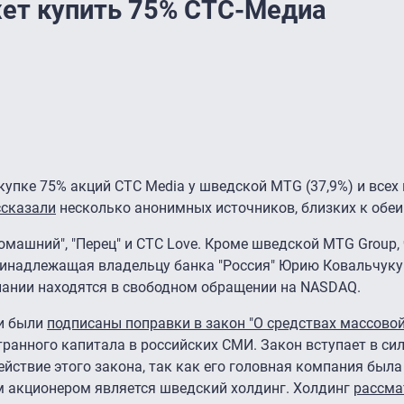
ет купить 75% СТС-Медиа
упке 75% акций CTC Media у шведской MTG (37,9%) и всех
ссказали
несколько анонимных источников, близких к обе
омашний", "Перец" и CTC Love. Кроме шведской MTG Group,
принадлежащая владельцу банка "Россия" Юрию Ковальчуку 
пании находятся в свободном обращении на NASDAQ.
ии были
подписаны поправки в закон "О средствах массово
анного капитала в российских СМИ. Закон вступает в сил
ействие этого закона, так как его головная компания была
м акционером является шведский холдинг. Холдинг
рассма