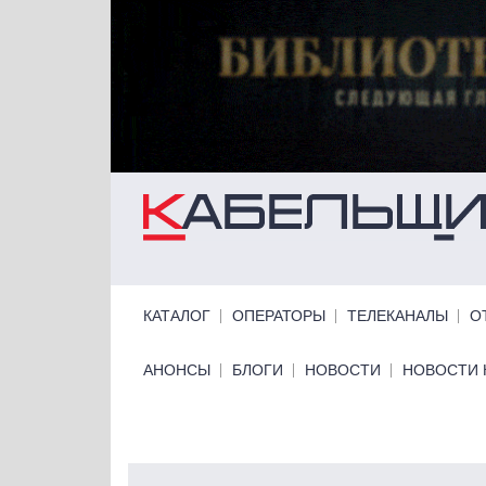
Перейти к основному содержанию
Primary links
КАТАЛОГ
ОПЕРАТОРЫ
ТЕЛЕКАНАЛЫ
О
Primary links bottom
АНОНСЫ
БЛОГИ
НОВОСТИ
НОВОСТИ 