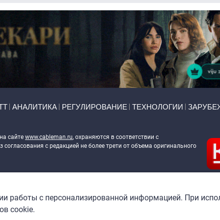
ТТ
АНАЛИТИКА
РЕГУЛИРОВАНИЕ
ТЕХНОЛОГИИ
ЗАРУБЕ
 на сайте
www.cableman.ru
, охраняются в соответствии с
 согласования с редакцией не более трети от объема оригинального
ableman.ru
) в отношении обработки персональных данных
гии работы с персонализированной информацией. При испо
в cookie.