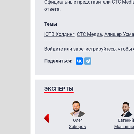
Официальные представители CTC Media 
ответа.
Темы
ЮТВ Холдинг
СТС Медиа
Алишер Усм
Войдите
или
зарегистрируйтесь
, чтобы
Поделиться:
ЭКСПЕРТЫ
Григорий
Олег
Евгений
Кузин
Зиборов
Мошняцк