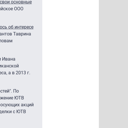
 свои основные
ийское ООО
сь об интересе
антов Таврина
словам
и Ивана
риканской
а, а в 2013 г.
тей". По
ожение ЮТВ
олосующих акций
делки с ЮТВ