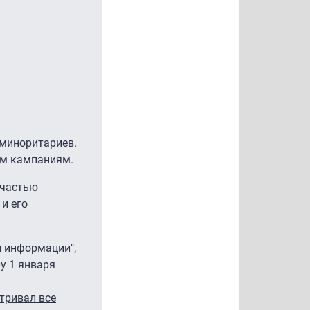
 миноритариев.
им кампаниям.
 частью
и его
й информации"
,
у 1 января
тривал все