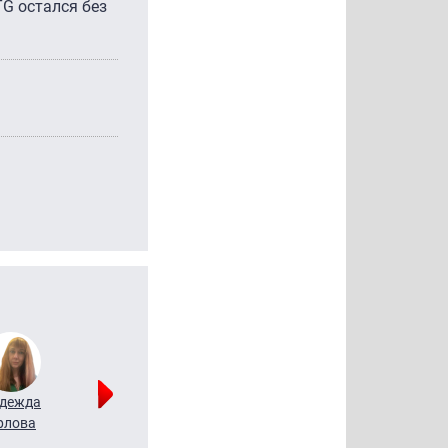
G остался без
дежда
Мария
Алексей
рлова
Щербаль
Леонтьев