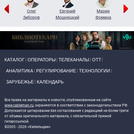
рий
Олег
Евгений
Мария
н
Зиборов
Мошняцкий
Фомина
Primary links
КАТАЛОГ
ОПЕРАТОРЫ
ТЕЛЕКАНАЛЫ
ОТТ
АНАЛИТИКА
РЕГУЛИРОВАНИЕ
ТЕХНОЛОГИИ
ЗАРУБЕЖЬЕ
КАЛЕНДАРЬ
Token Block
Все права на материалы и новости, опубликованные на сайте
www.cableman.ru
, охраняются в соответствии с законодательством РФ.
Допускается цитирование без согласования с редакцией не более трети
от объема оригинального материала, с обязательной прямой
гиперссылкой.
©2005 - 2026 «Кабельщик»