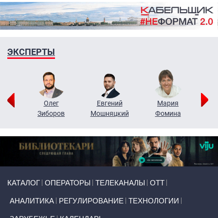
ЭКСПЕРТЫ
рий
Олег
Евгений
Мария
н
Зиборов
Мошняцкий
Фомина
Primary links
КАТАЛОГ
ОПЕРАТОРЫ
ТЕЛЕКАНАЛЫ
ОТТ
АНАЛИТИКА
РЕГУЛИРОВАНИЕ
ТЕХНОЛОГИИ