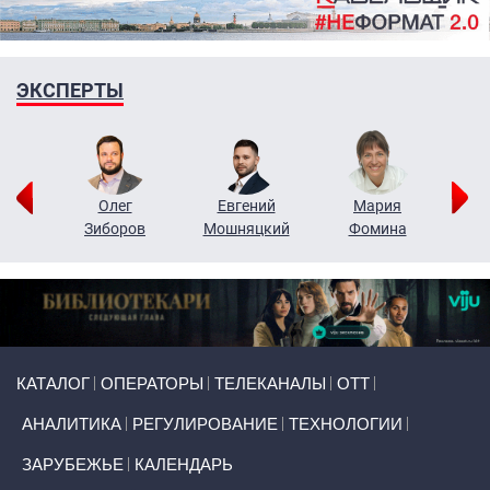
ЭКСПЕРТЫ
рий
Олег
Евгений
Мария
н
Зиборов
Мошняцкий
Фомина
Primary links
КАТАЛОГ
ОПЕРАТОРЫ
ТЕЛЕКАНАЛЫ
ОТТ
АНАЛИТИКА
РЕГУЛИРОВАНИЕ
ТЕХНОЛОГИИ
ЗАРУБЕЖЬЕ
КАЛЕНДАРЬ