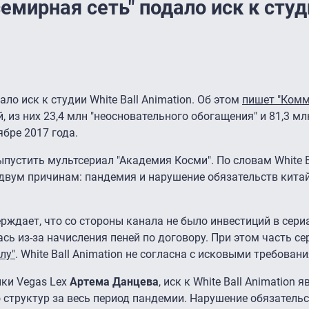
емирная сеть" подало иск к студ
ло иск к студии White Ball Animation. Об этом
пишет "Комм
, из них 23,4 млн "неосновательного обогащения" и 81,3 мл
бре 2017 года.
устить мультсериал "Академия Косми". По словам White Ba
 двум причинам: пандемия и нарушение обязательств кита
рждает, что со стороны канала не было инвестиций в сери
ь из-за начисления пеней по договору. При этом часть с
лу"
. White Ball Animation не согласна с исковыми требован
ки Vegas Lex
Артема Данцева
, иск к White Ball Animation 
о структур за весь период пандемии. Нарушение обязатель