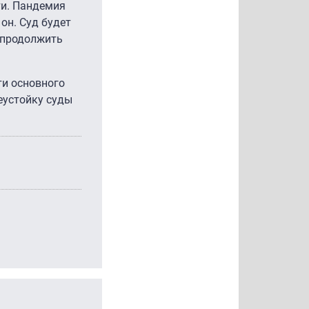
ти. Пандемия
он. Суд будет
н продолжить
ти основного
неустойку суды