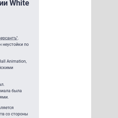
ии White
ерсантъ"
.
н неустойки по
ll Animation,
йскими
ал.
ериала была
иями.
является
ств со стороны