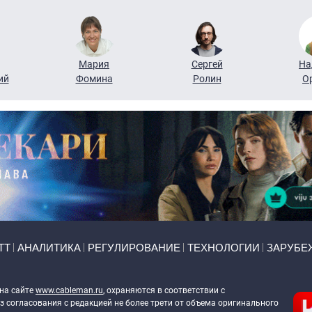
Мария
Сергей
На
ий
Фомина
Ролин
О
ТТ
АНАЛИТИКА
РЕГУЛИРОВАНИЕ
ТЕХНОЛОГИИ
ЗАРУБЕ
 на сайте
www.cableman.ru
, охраняются в соответствии с
 согласования с редакцией не более трети от объема оригинального