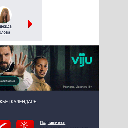
дежда
Мария
Алексей
рлова
Щербаль
Леонтьев
ЖЬЕ
КАЛЕНДАРЬ
Подпишитесь