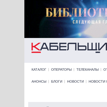
Перейти к основному содержанию
Primary links
КАТАЛОГ
ОПЕРАТОРЫ
ТЕЛЕКАНАЛЫ
О
Primary links bottom
АНОНСЫ
БЛОГИ
НОВОСТИ
НОВОСТИ 