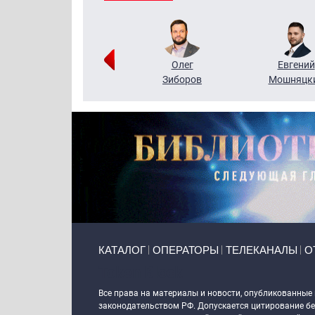
Григорий
Олег
Евгений
Кузин
Зиборов
Мошняцк
Primary links
КАТАЛОГ
ОПЕРАТОРЫ
ТЕЛЕКАНАЛЫ
О
Token Block
Все права на материалы и новости, опубликованные
законодательством РФ. Допускается цитирование без