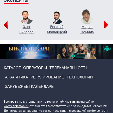
ЭКСПЕРТЫ
рий
Олег
Евгений
Мария
н
Зиборов
Мошняцкий
Фомина
Primary links
КАТАЛОГ
ОПЕРАТОРЫ
ТЕЛЕКАНАЛЫ
ОТТ
АНАЛИТИКА
РЕГУЛИРОВАНИЕ
ТЕХНОЛОГИИ
ЗАРУБЕЖЬЕ
КАЛЕНДАРЬ
Token Block
Все права на материалы и новости, опубликованные на сайте
www.cableman.ru
, охраняются в соответствии с законодательством РФ.
Допускается цитирование без согласования с редакцией не более трети