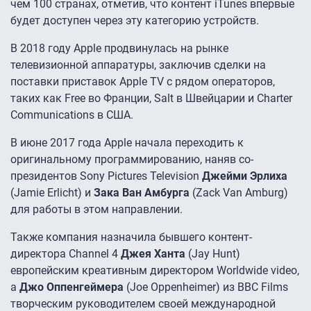
чем 100 странах, отметив, что контент iTunes впервые
будет доступен через эту категорию устройств.
В 2018 году Apple продвинулась на рынке
телевизионной аппаратуры, заключив сделки на
поставки приставок Apple TV с рядом операторов,
таких как Free во Франции, Salt в Швейцарии и Charter
Communications в США.
В июне 2017 года Apple начала переходить к
оригинальному программированию, наняв со-
президентов Sony Pictures Television
Джейми Эрлиха
(Jamie Erlicht) и
Зака Ван Амбурга
(Zack Van Amburg)
для работы в этом направлении.
Также компания назначила бывшего контент-
директора Channel 4
Джея Ханта
(Jay Hunt)
европейским креативным директором Worldwide video,
а
Джо Оппенгеймера
(Joe Oppenheimer) из BBC Films
творческим руководителем своей международной