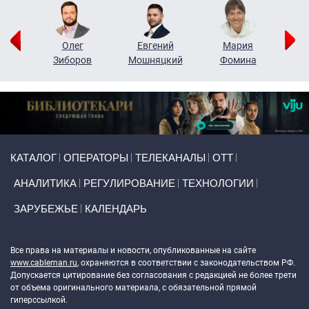
рий
Олег
Евгений
Мария
н
Зиборов
Мошняцкий
Фомина
Primary links
КАТАЛОГ
ОПЕРАТОРЫ
ТЕЛЕКАНАЛЫ
ОТТ
АНАЛИТИКА
РЕГУЛИРОВАНИЕ
ТЕХНОЛОГИИ
ЗАРУБЕЖЬЕ
КАЛЕНДАРЬ
Token Block
Все права на материалы и новости, опубликованные на сайте
www.cableman.ru
, охраняются в соответствии с законодательством РФ.
Допускается цитирование без согласования с редакцией не более трети
от объема оригинального материала, с обязательной прямой
гиперссылкой.