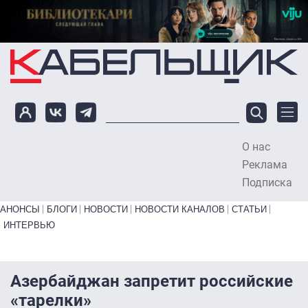
Перейти к основному содержанию
О нас
To
Реклама
Подписка
Primary links bottom
АНОНСЫ
БЛОГИ
НОВОСТИ
НОВОСТИ КАНАЛОВ
СТАТЬИ
ИНТЕРВЬЮ
Азербайджан запретит российские
«тарелки»