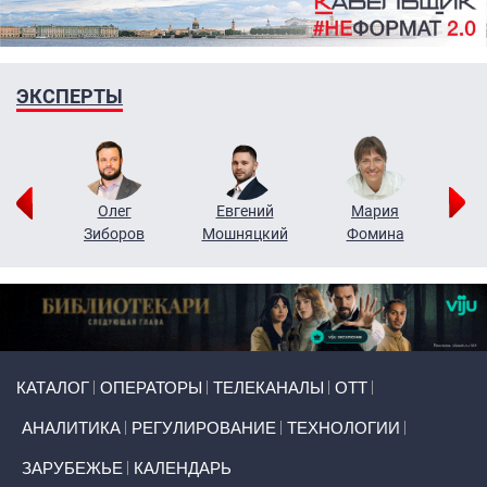
ЭКСПЕРТЫ
рий
Олег
Евгений
Мария
н
Зиборов
Мошняцкий
Фомина
Primary links
КАТАЛОГ
ОПЕРАТОРЫ
ТЕЛЕКАНАЛЫ
ОТТ
АНАЛИТИКА
РЕГУЛИРОВАНИЕ
ТЕХНОЛОГИИ
ЗАРУБЕЖЬЕ
КАЛЕНДАРЬ