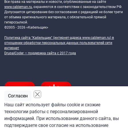
Все права на материалы и новости, опубликованные на сайте
www.cableman.ru
, охраняются в соответствии с законодательством РФ.
Допускается цитирование без согласования с редакцией не более трети
от объема оригинального материала, с обязательной прямой
гиперссылкой.
©2005 - 2026 «Кабельщик»
Политика сайта "Кабельщик" (интернет-адреса
www.cableman.ru
) в
отношении обработки персональных данных пользователей сети
интернет
DrupalCoder — поддержка сайта c 2017 года
Согласен
Наш сайт использует файлы cookie и схожие
технологии работы с персонализированной
Подпишитесь
информацией. При использовании данного сайта, вы
на ежедневную рассылку
подтверждаете свое согласие на использование