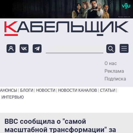
Перейти к основному содержанию
О нас
To
Реклама
Подписка
Primary links bottom
АНОНСЫ
БЛОГИ
НОВОСТИ
НОВОСТИ КАНАЛОВ
СТАТЬИ
ИНТЕРВЬЮ
BBC сообщила о "самой
масштабной трансформации" за