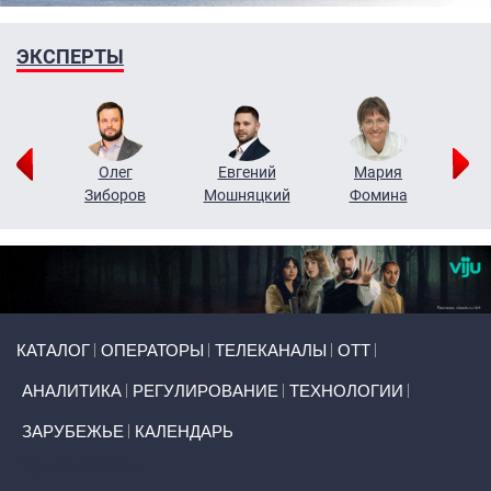
ЭКСПЕРТЫ
рий
Олег
Евгений
Мария
н
Зиборов
Мошняцкий
Фомина
Primary links
КАТАЛОГ
ОПЕРАТОРЫ
ТЕЛЕКАНАЛЫ
ОТТ
АНАЛИТИКА
РЕГУЛИРОВАНИЕ
ТЕХНОЛОГИИ
ЗАРУБЕЖЬЕ
КАЛЕНДАРЬ
Token Block