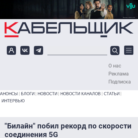
Перейти к основному содержанию
О нас
To
Реклама
Подписка
Primary links bottom
АНОНСЫ
БЛОГИ
НОВОСТИ
НОВОСТИ КАНАЛОВ
СТАТЬИ
ИНТЕРВЬЮ
"Билайн" побил рекорд по скорости
соединения 5G