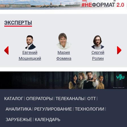
ЭКСПЕРТЫ
ор
Евгений
Мария
Сергей
Н
ко
Мошняцкий
Фомина
Ролин
Primary links
КАТАЛОГ
ОПЕРАТОРЫ
ТЕЛЕКАНАЛЫ
ОТТ
АНАЛИТИКА
РЕГУЛИРОВАНИЕ
ТЕХНОЛОГИИ
ЗАРУБЕЖЬЕ
КАЛЕНДАРЬ