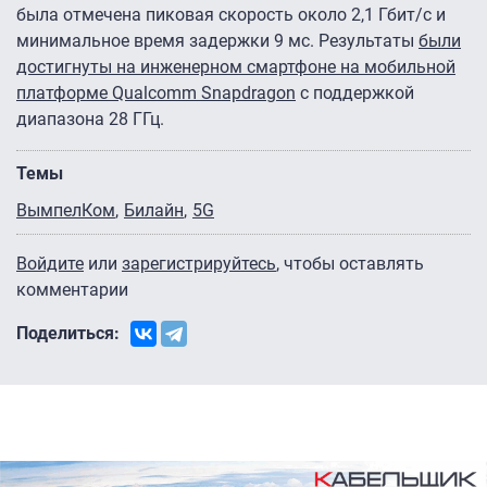
была отмечена пиковая скорость около 2,1 Гбит/c и
минимальное время задержки 9 мс. Результаты
были
достигнуты на инженерном смартфоне на мобильной
платформе Qualcomm Snapdragon
с поддержкой
диапазона 28 ГГц.
Темы
ВымпелКом
Билайн
5G
Войдите
или
зарегистрируйтесь
, чтобы оставлять
комментарии
Поделиться: