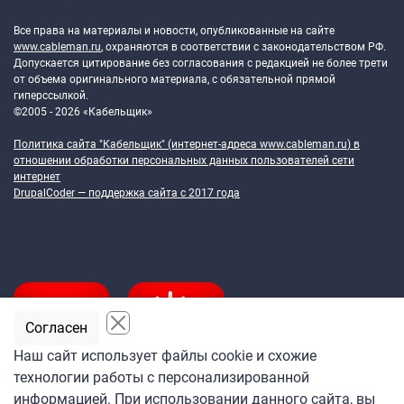
Token Block
Все права на материалы и новости, опубликованные на сайте
www.cableman.ru
, охраняются в соответствии с законодательством РФ.
Допускается цитирование без согласования с редакцией не более трети
от объема оригинального материала, с обязательной прямой
гиперссылкой.
©2005 - 2026 «Кабельщик»
Политика сайта "Кабельщик" (интернет-адреса
www.cableman.ru
) в
отношении обработки персональных данных пользователей сети
интернет
DrupalCoder — поддержка сайта c 2017 года
Согласен
Наш сайт использует файлы cookie и схожие
технологии работы с персонализированной
Подпишитесь
информацией. При использовании данного сайта, вы