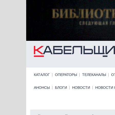
Перейти к основному содержанию
Primary links
КАТАЛОГ
ОПЕРАТОРЫ
ТЕЛЕКАНАЛЫ
О
Primary links bottom
АНОНСЫ
БЛОГИ
НОВОСТИ
НОВОСТИ 