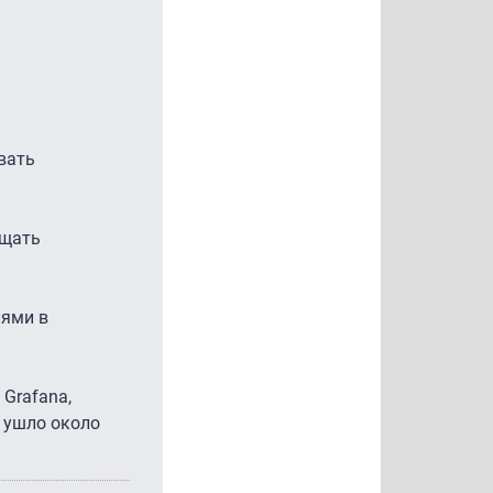
вать
бщать
иями в
 Grafana,
" ушло около