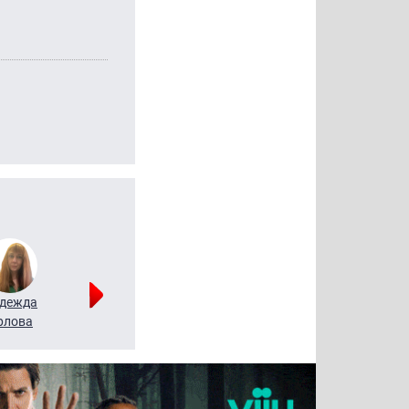
дежда
Мария
Алексей
рлова
Щербаль
Леонтьев