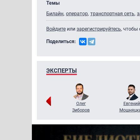
Темы
Билайн
оператор
транспортная сеть
з
Войдите
или
зарегистрируйтесь
, чтобы
Поделиться:
ЭКСПЕРТЫ
Григорий
Олег
Евгений
Кузин
Зиборов
Мошняцк