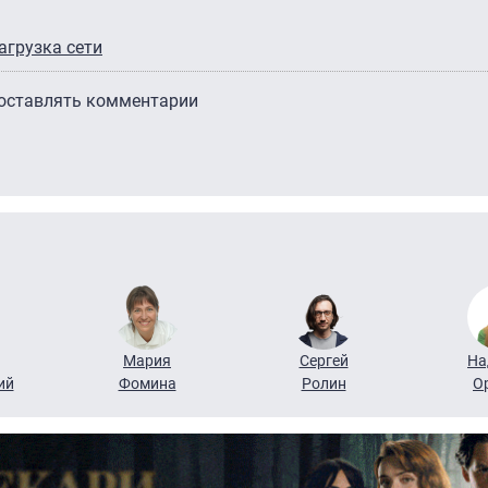
агрузка сети
 оставлять комментарии
Мария
Сергей
На
ий
Фомина
Ролин
О