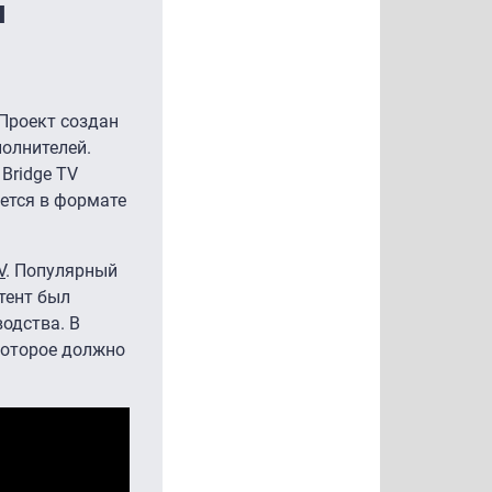
л
 Проект создан
полнителей.
Bridge TV
яется в формате
V
. Популярный
тент был
одства. В
которое должно