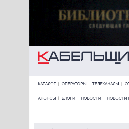
Перейти к основному содержанию
Primary links
КАТАЛОГ
ОПЕРАТОРЫ
ТЕЛЕКАНАЛЫ
О
Primary links bottom
АНОНСЫ
БЛОГИ
НОВОСТИ
НОВОСТИ 