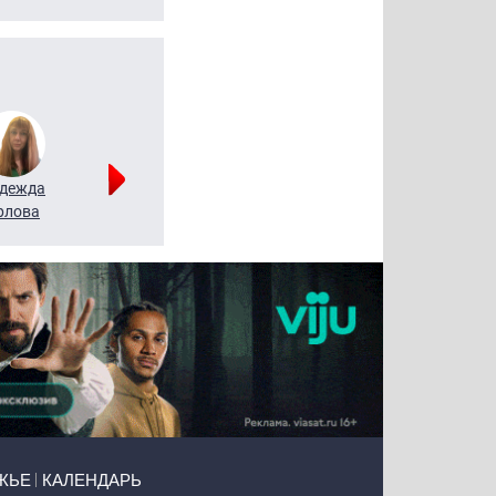
дежда
Мария
Алексей
рлова
Щербаль
Леонтьев
ЖЬЕ
КАЛЕНДАРЬ