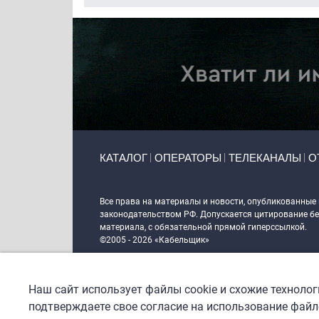
Primary links
КАТАЛОГ
ОПЕРАТОРЫ
ТЕЛЕКАНАЛЫ
О
Token Block
Все права на материалы и новости, опубликованные
законодательством РФ. Допускается цитирование без
материала, с обязательной прямой гиперссылкой.
©2005 - 2026 «Кабельщик»
Политика сайта "Кабельщик" (интернет-адреса
www.c
пользователей сети интернет
Наш сайт использует файлы cookie и схожие техноло
DrupalCoder — поддержка сайта c 2017 года
подтверждаете свое согласие на использование файло