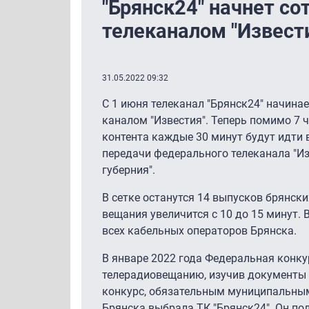
"Брянск24" начнет со
телеканалом "Извест
31.05.2022 09:32
С 1 июня телеканал "Брянск24" начина
каналом "Известия". Теперь помимо 7 
контента каждые 30 минут будут идти 
передачи федерального телеканала "Из
губерния".
В сетке останутся 14 выпусков брянских
вещания увеличится с 10 до 15 минут. В
всех кабельных операторов Брянска.
В январе 2022 года Федеральная конку
телерадиовещанию, изучив документы 
конкурс, обязательным муниципальны
Брянска выбрала ТК "Брянск24". Он по