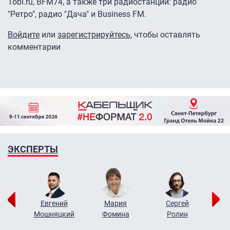
1obl.ru, BFM74, а также три радиостанции: радио
"Ретро", радио "Дача" и Business FM.
Войдите
или
зарегистрируйтесь
, чтобы оставлять
комментарии
ЭКСПЕРТЫ
ор
Евгений
Мария
Сергей
Н
ко
Мошняцкий
Фомина
Ролин