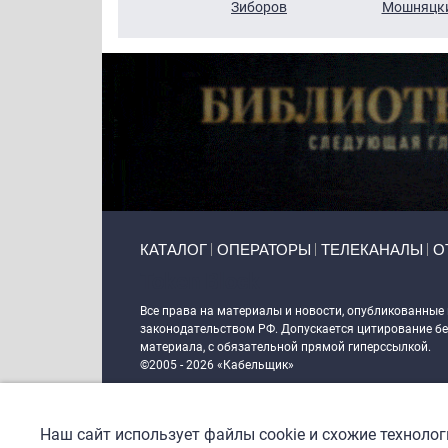
Кузин
Зиборов
Мошняцк
Primary links
КАТАЛОГ
ОПЕРАТОРЫ
ТЕЛЕКАНАЛЫ
О
Token Block
Все права на материалы и новости, опубликованные
законодательством РФ. Допускается цитирование без
материала, с обязательной прямой гиперссылкой.
©2005 - 2026 «Кабельщик»
Политика сайта "Кабельщик" (интернет-адреса
www.c
пользователей сети интернет
Наш сайт использует файлы cookie и схожие техноло
DrupalCoder — поддержка сайта c 2017 года