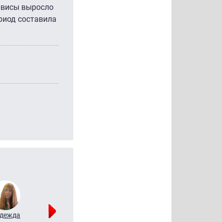
ервисы выросло
ериод составила
дежда
Мария
Алексей