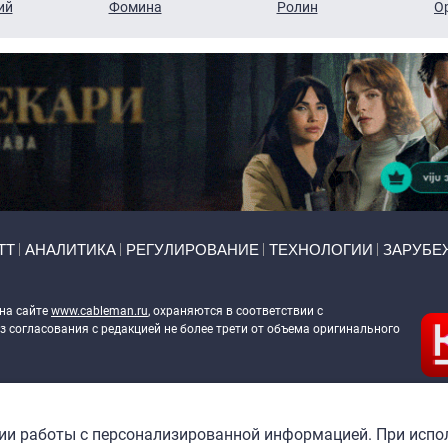
ий
Фомина
Ролин
О
ТТ
АНАЛИТИКА
РЕГУЛИРОВАНИЕ
ТЕХНОЛОГИИ
ЗАРУБЕ
 на сайте
www.cableman.ru
, охраняются в соответствии с
 согласования с редакцией не более трети от объема оригинального
ableman.ru
) в отношении обработки персональных данных
гии работы с персонализированной информацией. При испо