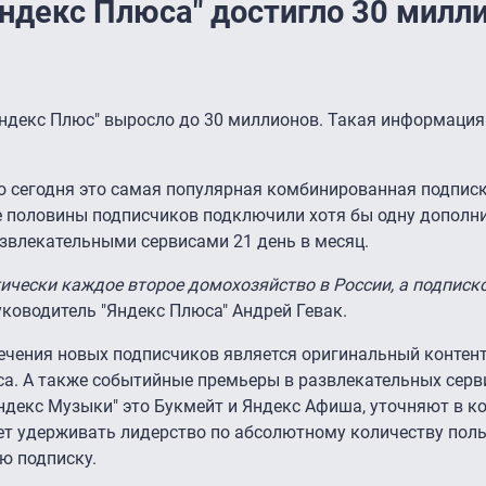
Яндекс Плюса" достигло 30 милл
Яндекс Плюс" выросло до 30 миллионов. Такая информаци
о сегодня это самая популярная комбинированная подпис
е половины подписчиков подключили хотя бы одну дополн
азвлекательными сервисами 21 день в месяц.
ически каждое второе домохозяйство в России, а подписк
руководитель "Яндекс Плюса" Андрей Гевак.
лечения новых подписчиков является оригинальный контен
са. А также событийные премьеры в развлекательных серв
ндекс Музыки" это Букмейт и Яндекс Афиша, уточняют в к
ет удерживать лидерство по абсолютному количеству поль
ю подписку.