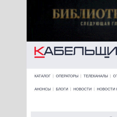
Перейти к основному содержанию
Primary links
КАТАЛОГ
ОПЕРАТОРЫ
ТЕЛЕКАНАЛЫ
О
Primary links bottom
АНОНСЫ
БЛОГИ
НОВОСТИ
НОВОСТИ 