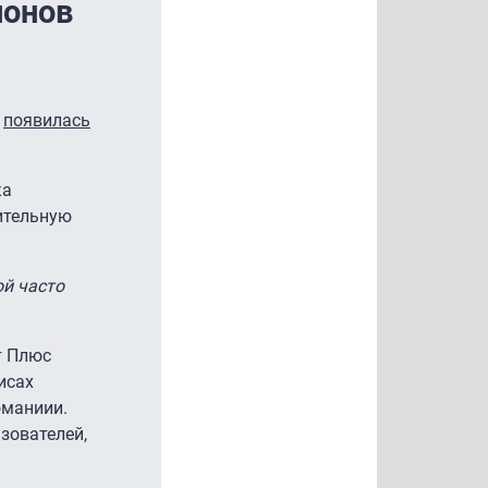
ионов
я
появилась
ка
ительную
ой часто
т Плюс
исах
оманиии.
зователей,