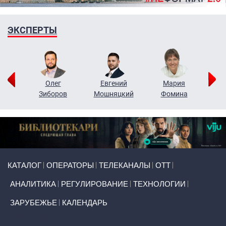
ЭКСПЕРТЫ
рий
Олег
Евгений
Мария
н
Зиборов
Мошняцкий
Фомина
Primary links
КАТАЛОГ
ОПЕРАТОРЫ
ТЕЛЕКАНАЛЫ
ОТТ
АНАЛИТИКА
РЕГУЛИРОВАНИЕ
ТЕХНОЛОГИИ
ЗАРУБЕЖЬЕ
КАЛЕНДАРЬ
Token Block