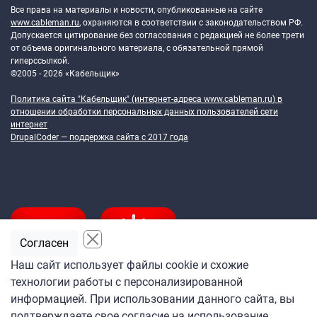
Все права на материалы и новости, опубликованные на сайте
www.cableman.ru
, охраняются в соответствии с законодательством РФ.
Допускается цитирование без согласования с редакцией не более трети
от объема оригинального материала, с обязательной прямой
гиперссылкой.
©2005 - 2026 «Кабельщик»
Политика сайта "Кабельщик" (интернет-адреса
www.cableman.ru
) в
отношении обработки персональных данных пользователей сети
интернет
DrupalCoder — поддержка сайта c 2017 года
Согласен
Наш сайт использует файлы cookie и схожие
технологии работы с персонализированной
Подпишитесь
информацией. При использовании данного сайта, вы
на ежедневную рассылку
подтверждаете свое согласие на использование