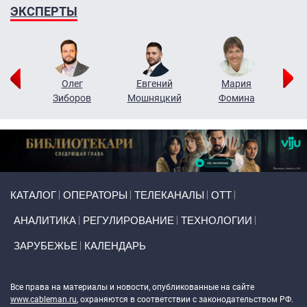
ЭКСПЕРТЫ
рий
Олег
Евгений
Мария
н
Зиборов
Мошняцкий
Фомина
Primary links
КАТАЛОГ
ОПЕРАТОРЫ
ТЕЛЕКАНАЛЫ
ОТТ
АНАЛИТИКА
РЕГУЛИРОВАНИЕ
ТЕХНОЛОГИИ
ЗАРУБЕЖЬЕ
КАЛЕНДАРЬ
Token Block
Все права на материалы и новости, опубликованные на сайте
www.cableman.ru
, охраняются в соответствии с законодательством РФ.