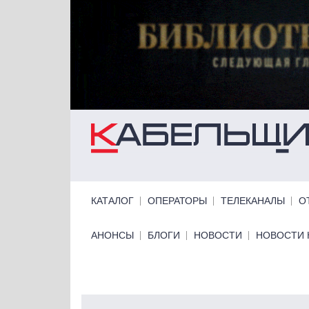
Перейти к основному содержанию
Primary links
КАТАЛОГ
ОПЕРАТОРЫ
ТЕЛЕКАНАЛЫ
О
Primary links bottom
АНОНСЫ
БЛОГИ
НОВОСТИ
НОВОСТИ 