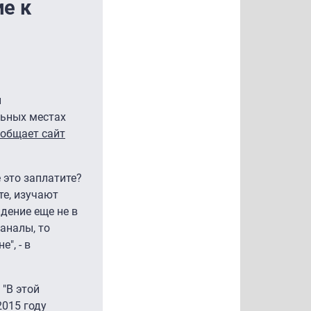
е к
и
льных местах
ообщает сайт
 это заплатите?
те, изучают
дение еще не в
аналы, то
", - в
"В этой
015 году