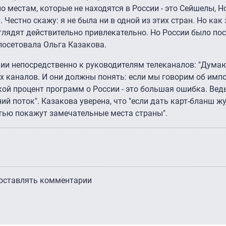
местам, которые не находятся в России - это Сейшелы, Н
 Честно скажу: я не была ни в одной из этих стран. Но как
лядят действительно привлекательно. Но России было по
 посетовала Ольга Казакова.
ии непосредственно к руководителям телеканалов: "Думаю
х каналов. И они должны понять: если мы говорим об им
такой процент программ о России - это большая ошибка. Вед
ний поток". Казакова уверена, что "если дать карт-бланш ж
тью покажут замечательные места страны".
 оставлять комментарии