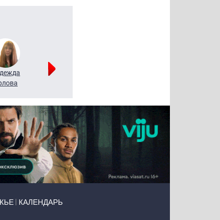
дежда
Мария
Алексей
рлова
Щербаль
Леонтьев
ЖЬЕ
КАЛЕНДАРЬ