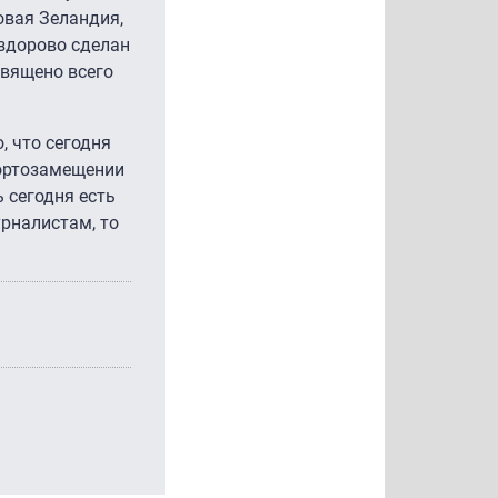
овая Зеландия,
 здорово сделан
священо всего
, что сегодня
портозамещении
ь сегодня есть
урналистам, то