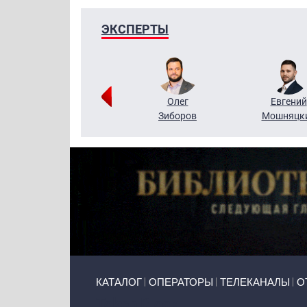
ЭКСПЕРТЫ
Григорий
Олег
Евгений
Кузин
Зиборов
Мошняцк
Primary links
КАТАЛОГ
ОПЕРАТОРЫ
ТЕЛЕКАНАЛЫ
О
Token Block