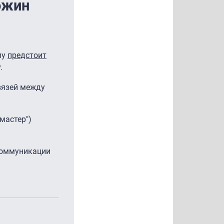
ожин
му
предстоит
.
вязей между
мастер")
 коммуникации