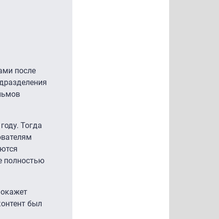
ами после
одразделения
льмов
году. Тогда
зователям
аются
же полностью
 окажет
контент был