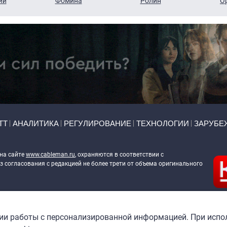
ий
Фомина
Ролин
О
ТТ
АНАЛИТИКА
РЕГУЛИРОВАНИЕ
ТЕХНОЛОГИИ
ЗАРУБЕ
 на сайте
www.cableman.ru
, охраняются в соответствии с
 согласования с редакцией не более трети от объема оригинального
ableman.ru
) в отношении обработки персональных данных
гии работы с персонализированной информацией. При испо