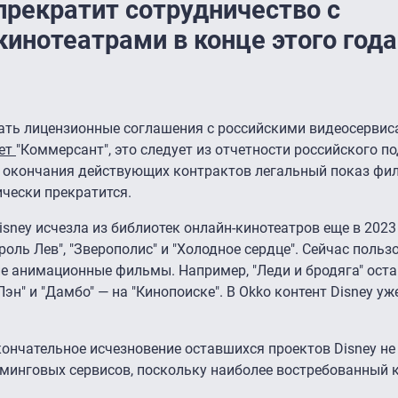
прекратит сотрудничество с
инотеатрами в конце этого года
вать лицензионные соглашения с российскими видеосервис
ет
"Коммерсант", это следует из отчетности российского п
е окончания действующих контрактов легальный показ фи
чески прекратится.
ney исчезла из библиотек онлайн-кинотеатров еще в 2023 
роль Лев", "Зверополис" и "Холодное сердце". Сейчас поль
е анимационные фильмы. Например, "Леди и бродяга" ост
 Пэн" и "Дамбо" — на "Кинопоиске". В Okko контент Disney у
кончательное исчезновение оставшихся проектов Disney не
иминговых сервисов, поскольку наиболее востребованный 