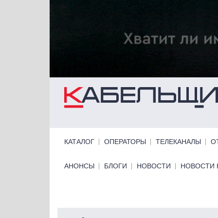
Перейти к основному содержанию
Primary links
КАТАЛОГ
ОПЕРАТОРЫ
ТЕЛЕКАНАЛЫ
О
Primary links bottom
АНОНСЫ
БЛОГИ
НОВОСТИ
НОВОСТИ 