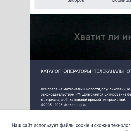
Кузин
Зиборов
Мошняцк
Primary links
КАТАЛОГ
ОПЕРАТОРЫ
ТЕЛЕКАНАЛЫ
О
Token Block
Все права на материалы и новости, опубликованные
законодательством РФ. Допускается цитирование без
материала, с обязательной прямой гиперссылкой.
©2005 - 2026 «Кабельщик»
Политика сайта "Кабельщик" (интернет-адреса
www.c
пользователей сети интернет
Наш сайт использует файлы cookie и схожие техноло
DrupalCoder — поддержка сайта c 2017 года