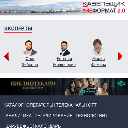
ЭКСПЕРТЫ
рий
Олег
Евгений
Мария
н
Зиборов
Мошняцкий
Фомина
Primary links
КАТАЛОГ
ОПЕРАТОРЫ
ТЕЛЕКАНАЛЫ
ОТТ
АНАЛИТИКА
РЕГУЛИРОВАНИЕ
ТЕХНОЛОГИИ
ЗАРУБЕЖЬЕ
КАЛЕНДАРЬ