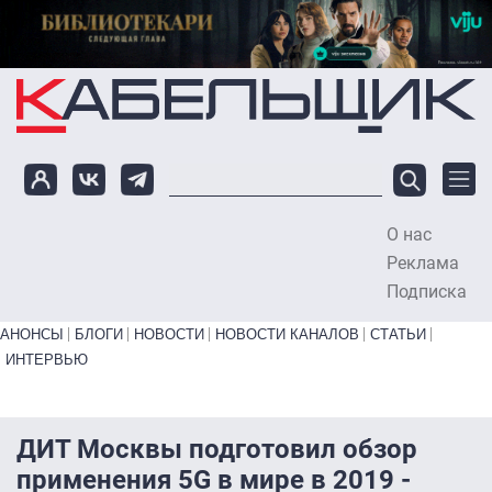
Перейти к основному содержанию
О нас
To
Реклама
Подписка
Primary links bottom
АНОНСЫ
БЛОГИ
НОВОСТИ
НОВОСТИ КАНАЛОВ
СТАТЬИ
ИНТЕРВЬЮ
ДИТ Москвы подготовил обзор
применения 5G в мире в 2019 -