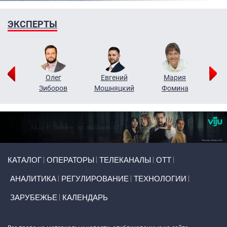
ЭКСПЕРТЫ
рий
Олег
Евгений
Мария
н
Зиборов
Мошняцкий
Фомина
Primary links
КАТАЛОГ
ОПЕРАТОРЫ
ТЕЛЕКАНАЛЫ
ОТТ
АНАЛИТИКА
РЕГУЛИРОВАНИЕ
ТЕХНОЛОГИИ
ЗАРУБЕЖЬЕ
КАЛЕНДАРЬ
Token Block