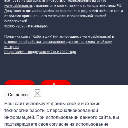
Все права на материалы и новости, опубликованные на сайте
www.cableman.ru
, охраняются в соответствии с законодательством РФ.
Допускается цитирование без согласования с редакцией не более трети
от объема оригинального материала, с обязательной прямой
гиперссылкой.
©2005 - 2026 «Кабельщик»
Политика сайта "Кабельщик" (интернет-адреса
www.cableman.ru
) в
отношении обработки персональных данных пользователей сети
интернет
DrupalCoder — поддержка сайта c 2017 года
Согласен
Наш сайт использует файлы cookie и схожие
технологии работы с персонализированной
Подпишитесь
информацией. При использовании данного сайта, вы
на ежедневную рассылку
подтверждаете свое согласие на использование