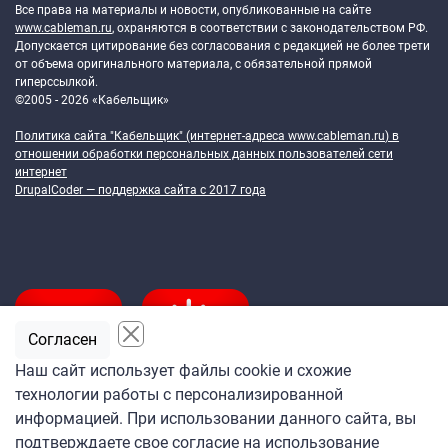
Все права на материалы и новости, опубликованные на сайте
www.cableman.ru
, охраняются в соответствии с законодательством РФ.
Допускается цитирование без согласования с редакцией не более трети
от объема оригинального материала, с обязательной прямой
гиперссылкой.
©2005 - 2026 «Кабельщик»
Политика сайта "Кабельщик" (интернет-адреса
www.cableman.ru
) в
отношении обработки персональных данных пользователей сети
интернет
DrupalCoder — поддержка сайта c 2017 года
Согласен
Наш сайт использует файлы cookie и схожие
технологии работы с персонализированной
Подпишитесь
информацией. При использовании данного сайта, вы
на ежедневную рассылку
подтверждаете свое согласие на использование