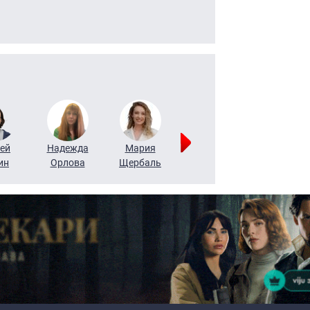
ей
Надежда
Мария
Алексей
Татьяна
ин
Орлова
Щербаль
Леонтьев
Воронова