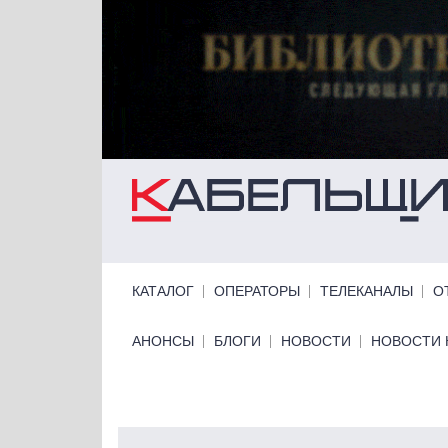
Перейти к основному содержанию
Primary links
КАТАЛОГ
ОПЕРАТОРЫ
ТЕЛЕКАНАЛЫ
О
Primary links bottom
АНОНСЫ
БЛОГИ
НОВОСТИ
НОВОСТИ 