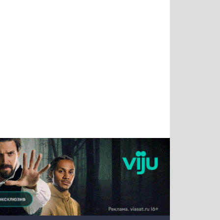
Тимур
Григорий
Виктор
Евгений
Чудутов
Кузин
Бритько
Мошняцкий