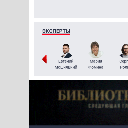
ЭКСПЕРТЫ
ригорий
Виктор
Евгений
Мария
Серг
Кузин
Бритько
Мошняцкий
Фомина
Рол