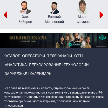
рий
Олег
Евгений
Мария
н
Зиборов
Мошняцкий
Фомина
Primary links
КАТАЛОГ
ОПЕРАТОРЫ
ТЕЛЕКАНАЛЫ
ОТТ
АНАЛИТИКА
РЕГУЛИРОВАНИЕ
ТЕХНОЛОГИИ
ЗАРУБЕЖЬЕ
КАЛЕНДАРЬ
Token Block
Все права на материалы и новости, опубликованные на сайте
www.cableman.ru
, охраняются в соответствии с законодательством РФ.
Допускается цитирование без согласования с редакцией не более трети
от объема оригинального материала, с обязательной прямой
гиперссылкой.