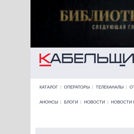
Перейти к основному содержанию
Primary links
КАТАЛОГ
ОПЕРАТОРЫ
ТЕЛЕКАНАЛЫ
О
Primary links bottom
АНОНСЫ
БЛОГИ
НОВОСТИ
НОВОСТИ 