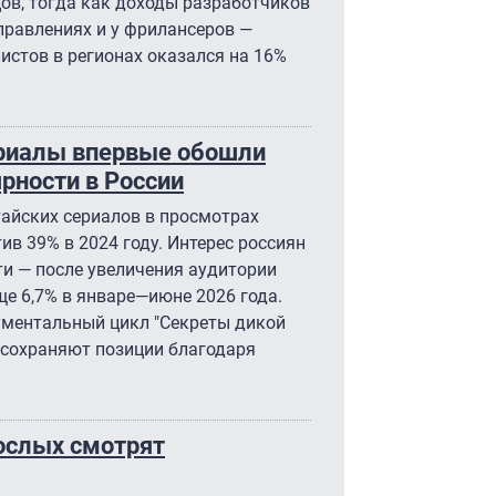
ов, тогда как доходы разработчиков
аправлениях и у фрилансеров —
истов в регионах оказался на 16%
ериалы впервые обошли
рности в России
тайских сериалов в просмотрах
ив 39% в 2024 году. Интерес россиян
и — после увеличения аудитории
ще 6,7% в январе—июне 2026 года.
ументальный цикл "Секреты дикой
 сохраняют позиции благодаря
ослых смотрят