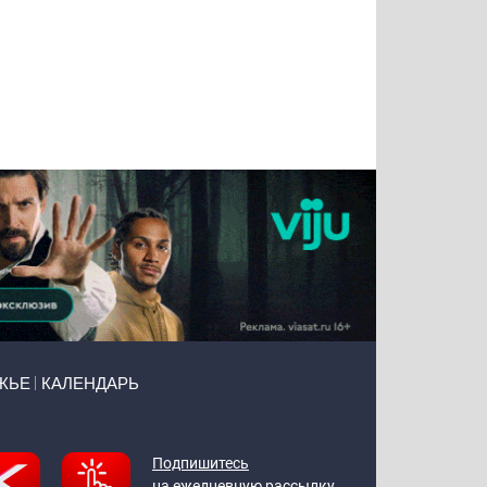
Татьяна
Тимур
Григорий
Олег
Воронова
Чудутов
Кузин
Зиборов
ЖЬЕ
КАЛЕНДАРЬ
Подпишитесь
на ежедневную рассылку