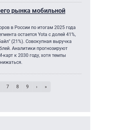
сего рынка мобильной
ров в России по итогам 2025 года
егмента остается Yota с долей 41%,
байл" (21%). Совокупная выручка
блей. Аналитики прогнозируют
-карт к 2030 году, хотя темпы
снижаться.
умерация страниц
age
Page
Page
Page
Следующая страница
Последняя страница
7
8
9
›
»