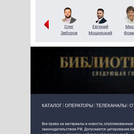
Тимур
Григорий
Олег
Евгений
Мар
Чудутов
Кузин
Зиборов
Мошняцкий
Фом
Primary links
КАТАЛОГ
ОПЕРАТОРЫ
ТЕЛЕКАНАЛЫ
О
Token Block
Все права на материалы и новости, опубликованные
законодательством РФ. Допускается цитирование без