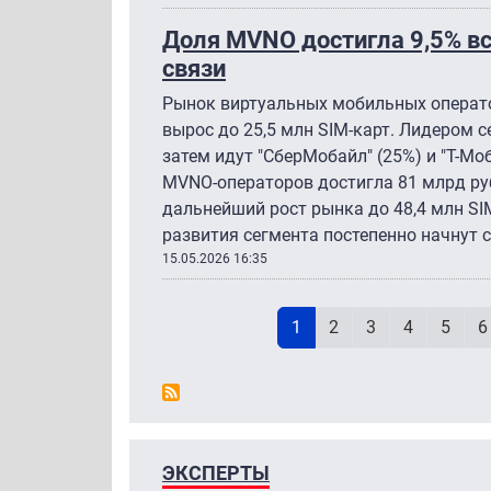
Доля MVNO достигла 9,5% в
связи
Рынок виртуальных мобильных операто
вырос до 25,5 млн SIM-карт. Лидером с
затем идут "СберМобайл" (25%) и "Т-Мо
MVNO-операторов достигла 81 млрд ру
дальнейший рост рынка до 48,4 млн SIM
развития сегмента постепенно начнут 
15.05.2026 16:35
Н
Текущая страница
Page
Page
Page
Page
P
1
2
3
4
5
6
ЭКСПЕРТЫ