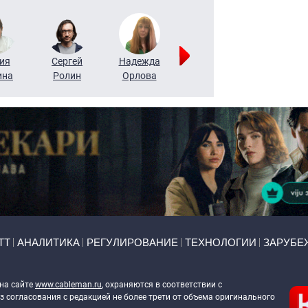
ия
Сергей
Надежда
Мария
Алексей
ина
Ролин
Орлова
Щербаль
Леонтьев
ТТ
АНАЛИТИКА
РЕГУЛИРОВАНИЕ
ТЕХНОЛОГИИ
ЗАРУБЕ
 на сайте
www.cableman.ru
, охраняются в соответствии с
 согласования с редакцией не более трети от объема оригинального