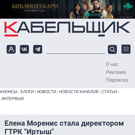
Перейти к основному содержанию
О нас
To
Реклама
Подписка
Primary links bottom
АНОНСЫ
БЛОГИ
НОВОСТИ
НОВОСТИ КАНАЛОВ
СТАТЬИ
ИНТЕРВЬЮ
Елена Моренис стала директором
ГТРК "Иртыш"