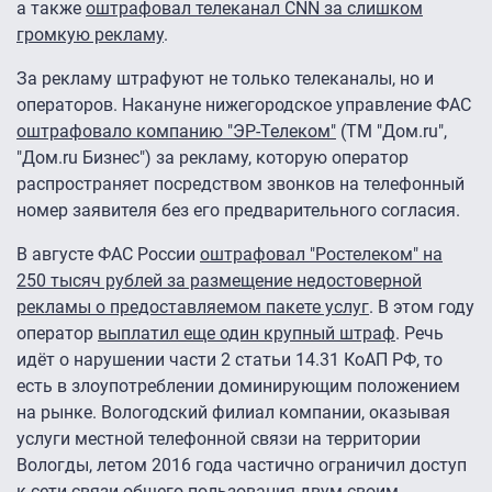
а также
оштрафовал телеканал CNN за слишком
громкую рекламу
.
За рекламу штрафуют не только телеканалы, но и
операторов. Накануне нижегородское управление ФАС
оштрафовало компанию "ЭР-Телеком"
(ТМ "Дом.ru",
"Дом.ru Бизнес") за рекламу, которую оператор
распространяет посредством звонков на телефонный
номер заявителя без его предварительного согласия.
В августе ФАС России
оштрафовал "Ростелеком" на
250 тысяч рублей за размещение недостоверной
рекламы о предоставляемом пакете услуг
. В этом году
оператор
выплатил еще один крупный штраф
. Речь
идёт о нарушении части 2 статьи 14.31 КоАП РФ, то
есть в злоупотреблении доминирующим положением
на рынке. Вологодский филиал компании, оказывая
услуги местной телефонной связи на территории
Вологды, летом 2016 года частично ограничил доступ
к сети связи общего пользования двум своим