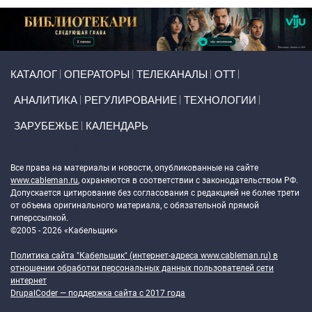
Primary links
КАТАЛОГ
ОПЕРАТОРЫ
ТЕЛЕКАНАЛЫ
ОТТ
АНАЛИТИКА
РЕГУЛИРОВАНИЕ
ТЕХНОЛОГИИ
ЗАРУБЕЖЬЕ
КАЛЕНДАРЬ
Token Block
Все права на материалы и новости, опубликованные на сайте
www.cableman.ru
, охраняются в соответствии с законодательством РФ.
Допускается цитирование без согласования с редакцией не более трети
от объема оригинального материала, с обязательной прямой
гиперссылкой.
©2005 - 2026 «Кабельщик»
Политика сайта "Кабельщик" (интернет-адреса
www.cableman.ru
) в
отношении обработки персональных данных пользователей сети
интернет
DrupalCoder — поддержка сайта c 2017 года