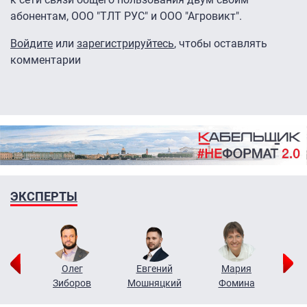
абонентам, ООО "ТЛТ РУС" и ООО "Агровикт".
Войдите
или
зарегистрируйтесь
, чтобы оставлять
комментарии
ЭКСПЕРТЫ
рий
Олег
Евгений
Мария
н
Зиборов
Мошняцкий
Фомина