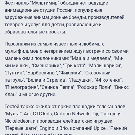
Фестиваль "Мультимир" объединяет ведущие
анимационные студии России, популярные
зарубежные анимационные бренды, производителей
товаров и услуг для детей, развивающие и
образовательные проекты.
Персонажи из самых известных и любимых
мультфильмов с нетерпением ждут встречи со своими
маленькими поклонниками: "Маша и медведь", "Ми-
ми-мишки", "Смешарики", "Три кота", "Малышарики",
"Лунтик", "Барбоскины", "Фиксики", "Сказочный
патруль", "Белка и Стрелка", "Ладушки", "44 котенка",
"Пчелография", "Свинка Пеппа", "Робокар Поли", "Винкс
Клаб" и многие другие.
Гостей также ожидают яркие площадки телеканалов
"
Мульт
",
Ani
,
СТС kids
,
Cartoon Network
,
Tiji
,
Guli girl
и
Nickelodeon
, и производителей детских игрушек
"Первые шаги", Engino и Brio, компаний Upixel, "Ранний