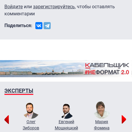
Войдите
или
зарегистрируйтесь
, чтобы оставлять
комментарии
Поделиться:
ЭКСПЕРТЫ
рий
Олег
Евгений
Мария
н
Зиборов
Мошняцкий
Фомина