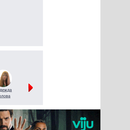
дежда
Мария
Алексей
рлова
Щербаль
Леонтьев