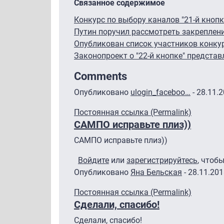
Связанное содержимое
Конкурс по выбору каналов "21-й кноп
Путин поручил рассмотреть закреплени
Опубликован список участников конкурс
Законопроект о "22-й кнопке" предста
Comments
Опубликовано
ulogin_faceboo…
- 28.11.
Постоянная ссылка (Permalink)
САМПО исправьте плиз))
САМПО исправьте плиз))
Войдите
или
зарегистрируйтесь
, чтоб
Опубликовано
Яна Бельская
- 28.11.201
Постоянная ссылка (Permalink)
Сделали, спасибо!
Сделали, спасибо!