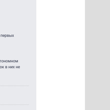
х первых
.
автономном
ок в них не