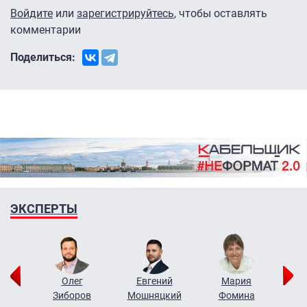
Войдите
или
зарегистрируйтесь
, чтобы оставлять
комментарии
Поделиться:
ЭКСПЕРТЫ
рий
Олег
Евгений
Мария
н
Зиборов
Мошняцкий
Фомина