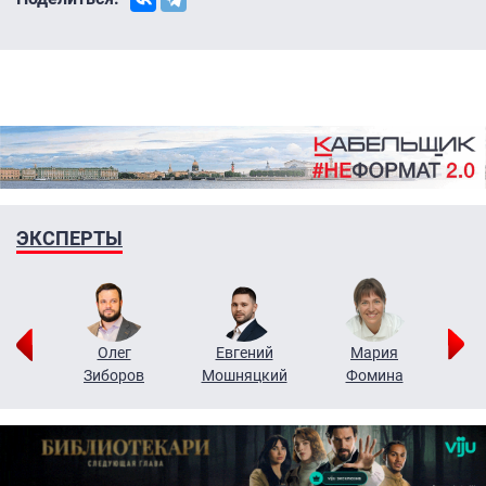
ЭКСПЕРТЫ
рий
Олег
Евгений
Мария
н
Зиборов
Мошняцкий
Фомина