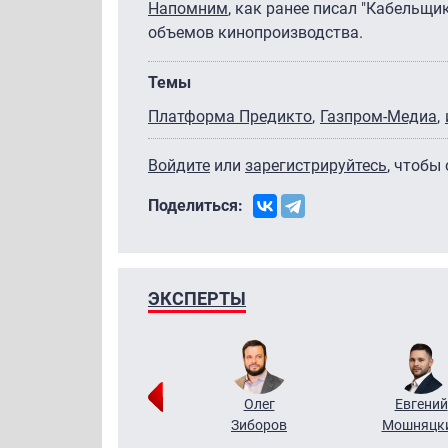
Напомним
, как ранее писал "Кабельщи
объемов кинопроизводства.
Темы
Платформа Предикто
Газпром-Медиа
Войдите
или
зарегистрируйтесь
, чтобы
Поделиться:
ЭКСПЕРТЫ
Григорий
Олег
Евгений
Кузин
Зиборов
Мошняцк