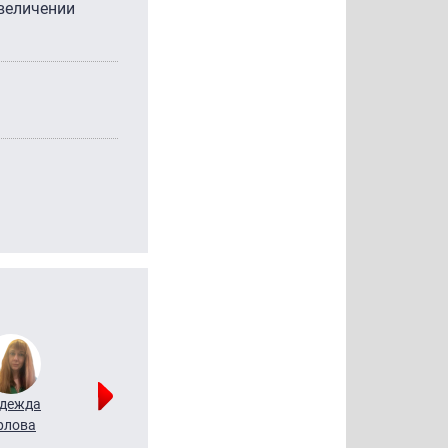
увеличении
дежда
Мария
Алексей
рлова
Щербаль
Леонтьев