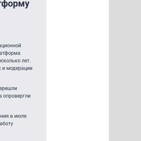
атформу
ационной
латформа
есколько лет.
х и модерации
перешли
а опровергли
ния в июле
работу