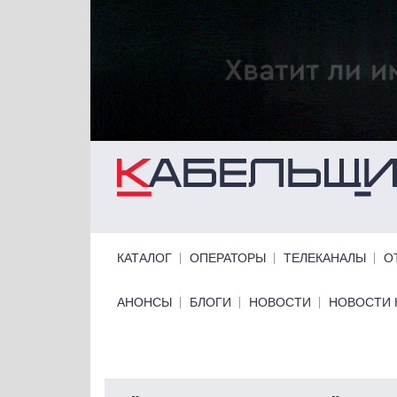
Перейти к основному содержанию
Primary links
КАТАЛОГ
ОПЕРАТОРЫ
ТЕЛЕКАНАЛЫ
О
Primary links bottom
АНОНСЫ
БЛОГИ
НОВОСТИ
НОВОСТИ 