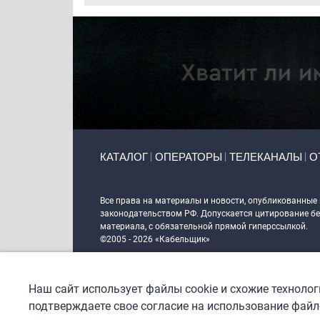
Primary links
КАТАЛОГ
ОПЕРАТОРЫ
ТЕЛЕКАНАЛЫ
О
Token Block
Все права на материалы и новости, опубликованные
законодательством РФ. Допускается цитирование без
материала, с обязательной прямой гиперссылкой.
©2005 - 2026 «Кабельщик»
Политика сайта "Кабельщик" (интернет-адреса
www.c
пользователей сети интернет
Наш сайт использует файлы cookie и схожие техноло
DrupalCoder — поддержка сайта c 2017 года
подтверждаете свое согласие на использование файло