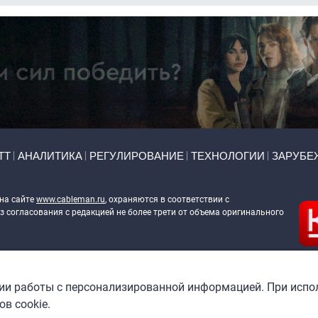
ТТ
АНАЛИТИКА
РЕГУЛИРОВАНИЕ
ТЕХНОЛОГИИ
ЗАРУБЕ
 на сайте
www.cableman.ru
, охраняются в соответствии с
 согласования с редакцией не более трети от объема оригинального
ableman.ru
) в отношении обработки персональных данных
гии работы с персонализированной информацией. При испо
в cookie.