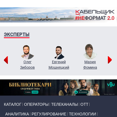
ЭКСПЕРТЫ
рий
Олег
Евгений
Мария
н
Зиборов
Мошняцкий
Фомина
Primary links
КАТАЛОГ
ОПЕРАТОРЫ
ТЕЛЕКАНАЛЫ
ОТТ
АНАЛИТИКА
РЕГУЛИРОВАНИЕ
ТЕХНОЛОГИИ